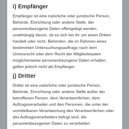
ER
i) Empfänger
Empfänger ist eine natürliche oder juristische Person,
Behörde, Einrichtung oder andere Stelle, der
WERBEARTIKEL SIND
personenbezogene Daten offengelegt werden,
unabhängig davon, ob es sich bei ihr um einen Dritten
handelt oder nicht. Behörden, die im Rahmen eines
LANGFRISTIG IM
bestimmten Untersuchungsauftrags nach dem
Unionsrecht oder dem Recht der Mitgliedstaaten
BESITZ: DIE
möglicherweise personenbezogene Daten erhalten,
gelten jedoch nicht als Empfänger.
WERBEBOTSCHAFT
j) Dritter
KANN MEHRFACH
Dritter ist eine natürliche oder juristische Person,
Behörde, Einrichtung oder andere Stelle außer der
UND ÜBER LANGE
betroffenen Person, dem Verantwortlichen, dem
Auftragsverarbeiter und den Personen, die unter der
ZEIT WIRKEN
unmittelbaren Verantwortung des Verantwortlichen oder
des Auftragsverarbeiters befugt sind, die
personenbezogenen Daten zu verarbeiten.
„Seit wann besitzen Sie diese