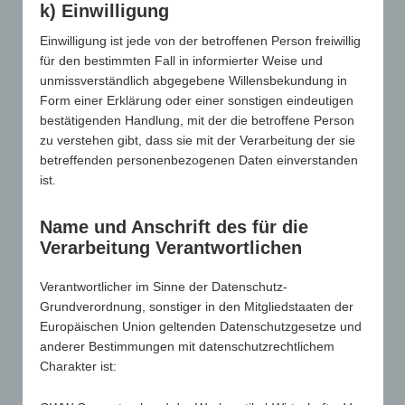
k) Einwilligung
Werbeartikel?“
Einwilligung ist jede von der betroffenen Person freiwillig
für den bestimmten Fall in informierter Weise und
unmissverständlich abgegebene Willensbekundung in
Form einer Erklärung oder einer sonstigen eindeutigen
bestätigenden Handlung, mit der die betroffene Person
zu verstehen gibt, dass sie mit der Verarbeitung der sie
betreffenden personenbezogenen Daten einverstanden
ist.
Name und Anschrift des für die
Dass Werbeartikel gemessen an anderen
Verarbeitung Verantwortlichen
Werbeformen zu den kosteneffizientesten
Werbemedien überhaupt gehören und in
Verantwortlicher im Sinne der Datenschutz-
Grundverordnung, sonstiger in den Mitgliedstaaten der
der Werbewirkung unschlagbar sind,
Europäischen Union geltenden Datenschutzgesetze und
belegen aktuelle Studienergebnisse von
anderer Bestimmungen mit datenschutzrechtlichem
Hochschulen sowie
Charakter ist:
Marktforschungsinstituten.