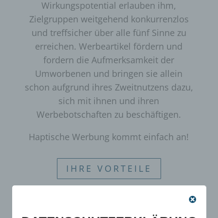
Wirkungspotential erlauben ihm,
Zielgruppen weitgehend konkurrenzlos
und treffsicher über alle fünf Sinne zu
erreichen. Werbeartikel fördern und
fordern die Aufmerksamkeit der
Umworbenen und bringen sie allein
schon aufgrund ihres Zweitnutzens dazu,
sich mit ihnen und ihren
Werbebotschaften zu beschäftigen.
Haptische Werbung kommt einfach an!
IHRE VORTEILE