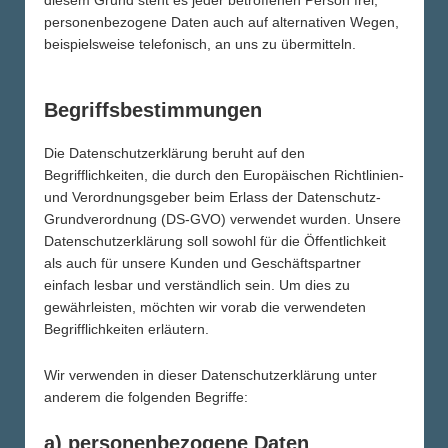
ERINNERUNGSQUOTE
diesem Grund steht es jeder betroffenen Person frei,
personenbezogene Daten auch auf alternativen Wegen,
beispielsweise telefonisch, an uns zu übermitteln.
MEHR ERFAHREN
Begriffsbestimmungen
62
%
Die Datenschutzerklärung beruht auf den
Begrifflichkeiten, die durch den Europäischen Richtlinien-
und Verordnungsgeber beim Erlass der Datenschutz-
Grundverordnung (DS-GVO) verwendet wurden. Unsere
Datenschutzerklärung soll sowohl für die Öffentlichkeit
LÄNGER ALS EIN JAHR
als auch für unsere Kunden und Geschäftspartner
einfach lesbar und verständlich sein. Um dies zu
gewährleisten, möchten wir vorab die verwendeten
Begrifflichkeiten erläutern.
MEHR ERFAHREN
Wir verwenden in dieser Datenschutzerklärung unter
2000
anderem die folgenden Begriffe:
a) personenbezogene Daten