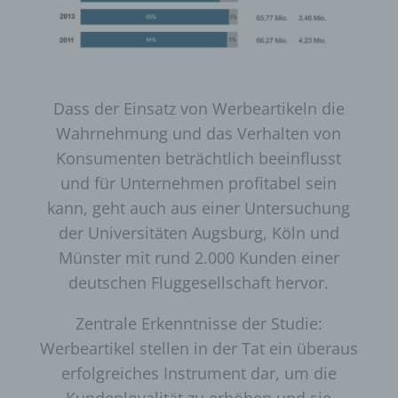
durch unsere Internetseite jederzeit mittels einer
entsprechenden Einstellung des genutzten
Internetbrowsers verhindern und damit der Setzung von
Cookies dauerhaft widersprechen. Ferner können
bereits gesetzte Cookies jederzeit über einen
Internetbrowser oder andere Softwareprogramme
Dass der Einsatz von Werbeartikeln die
gelöscht werden. Dies ist in allen gängigen
Wahrnehmung und das Verhalten von
Internetbrowsern möglich. Deaktiviert die betroffene
Konsumenten beträchtlich beeinflusst
Person die Setzung von Cookies in dem genutzten
und für Unternehmen profitabel sein
Internetbrowser, sind unter Umständen nicht alle
Funktionen unserer Internetseite vollumfänglich nutzbar.
kann, geht auch aus einer Untersuchung
der Universitäten Augsburg, Köln und
Münster mit rund 2.000 Kunden einer
Erfassung von allgemeinen Daten
und Informationen
deutschen Fluggesellschaft hervor.
Die Internetseite erfasst mit jedem Aufruf der
Zentrale Erkenntnisse der Studie:
Internetseite durch eine betroffene Person oder ein
Werbeartikel stellen in der Tat ein überaus
automatisiertes System eine Reihe von allgemeinen
erfolgreiches Instrument dar, um die
Daten und Informationen. Diese allgemeinen Daten und
Informationen werden in den Logfiles des Servers