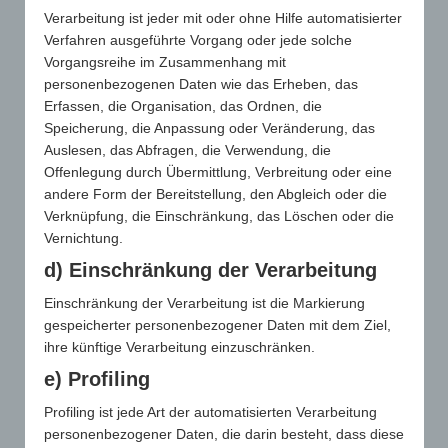
Verarbeitung ist jeder mit oder ohne Hilfe automatisierter
Verfahren ausgeführte Vorgang oder jede solche
Vorgangsreihe im Zusammenhang mit
DIE ERINNERUNG
personenbezogenen Daten wie das Erheben, das
Erfassen, die Organisation, das Ordnen, die
AN DIE
Speicherung, die Anpassung oder Veränderung, das
Auslesen, das Abfragen, die Verwendung, die
WERBEBOTSCHAFT
Offenlegung durch Übermittlung, Verbreitung oder eine
andere Form der Bereitstellung, den Abgleich oder die
BEI WERBEARTIKELN
Verknüpfung, die Einschränkung, das Löschen oder die
Vernichtung.
IST DEUTLICH
d) Einschränkung der Verarbeitung
HÖHER ALS BEI
Einschränkung der Verarbeitung ist die Markierung
gespeicherter personenbezogener Daten mit dem Ziel,
ANDEREN MEDIEN
ihre künftige Verarbeitung einzuschränken.
e) Profiling
„Erinnere mich an den Marken- bzw.
Profiling ist jede Art der automatisierten Verarbeitung
Unternehmensnamen des werbenden
personenbezogener Daten, die darin besteht, dass diese