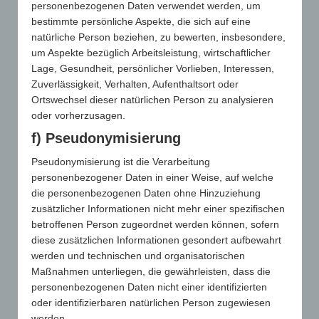
personenbezogenen Daten verwendet werden, um
Unternehmens“
bestimmte persönliche Aspekte, die sich auf eine
natürliche Person beziehen, zu bewerten, insbesondere,
um Aspekte bezüglich Arbeitsleistung, wirtschaftlicher
Lage, Gesundheit, persönlicher Vorlieben, Interessen,
Zuverlässigkeit, Verhalten, Aufenthaltsort oder
Ortswechsel dieser natürlichen Person zu analysieren
oder vorherzusagen.
f) Pseudonymisierung
Pseudonymisierung ist die Verarbeitung
personenbezogener Daten in einer Weise, auf welche
Während sich beim Einsatz von
die personenbezogenen Daten ohne Hinzuziehung
Werbeartikeln rund 70 Prozent aller
zusätzlicher Informationen nicht mehr einer spezifischen
Umworbenen an die Marke oder das
betroffenen Person zugeordnet werden können, sofern
diese zusätzlichen Informationen gesondert aufbewahrt
werbende Unternehmen erinnern, stürzt
werden und technischen und organisatorischen
die Erinnerungsquote bei anderen Medien
Maßnahmen unterliegen, die gewährleisten, dass die
auf unter 30 Prozent ab. Ein Beleg für die
personenbezogenen Daten nicht einer identifizierten
vielen Vorteile gegenüber klassischen
oder identifizierbaren natürlichen Person zugewiesen
werden.