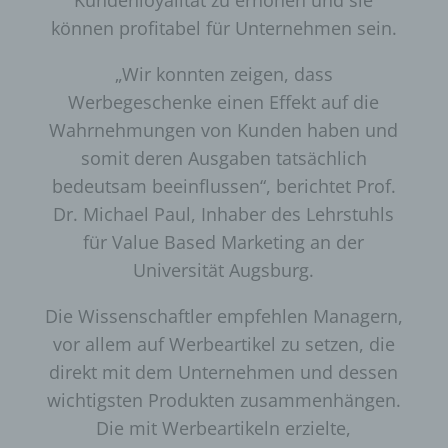
Kundenloyalität zu erhöhen und sie
gespeichert. Erfasst werden können die (1) verwendeten
können profitabel für Unternehmen sein.
Browsertypen und Versionen, (2) das vom zugreifenden
System verwendete Betriebssystem, (3) die
„Wir konnten zeigen, dass
Internetseite, von welcher ein zugreifendes System auf
Werbegeschenke einen Effekt auf die
unsere Internetseite gelangt (sogenannte Referrer), (4)
Wahrnehmungen von Kunden haben und
die Unterwebseiten, welche über ein zugreifendes
System auf unserer Internetseite angesteuert werden,
somit deren Ausgaben tatsächlich
(5) das Datum und die Uhrzeit eines Zugriffs auf die
bedeutsam beeinflussen“, berichtet Prof.
Internetseite, (6) eine Internet-Protokoll-Adresse (IP-
Dr. Michael Paul, Inhaber des Lehrstuhls
Adresse), (7) der Internet-Service-Provider des
für Value Based Marketing an der
zugreifenden Systems und (8) sonstige ähnliche Daten
und Informationen, die der Gefahrenabwehr im Falle von
Universität Augsburg.
Angriffen auf unsere informationstechnologischen
Systeme dienen.
Die Wissenschaftler empfehlen Managern,
vor allem auf Werbeartikel zu setzen, die
Bei der Nutzung dieser allgemeinen Daten und
direkt mit dem Unternehmen und dessen
Informationen ziehen wird keine Rückschlüsse auf die
betroffene Person. Diese Informationen werden vielmehr
wichtigsten Produkten zusammenhängen.
benötigt, um (1) die Inhalte unserer Internetseite korrekt
Die mit Werbeartikeln erzielte,
auszuliefern, (2) die Inhalte unserer Internetseite sowie